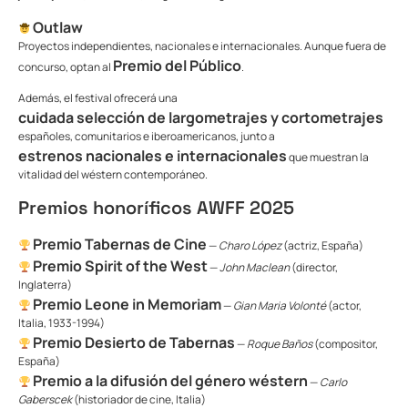
Outlaw
Proyectos independientes, nacionales e internacionales. Aunque fuera de
Premio del Público
concurso, optan al
.
Además, el festival ofrecerá una
cuidada selección de largometrajes y cortometrajes
españoles, comunitarios e iberoamericanos, junto a
estrenos nacionales e internacionales
que muestran la
vitalidad del wéstern contemporáneo.
Premios honoríficos AWFF 2025
Premio Tabernas de Cine
—
Charo López
(actriz, España)
Premio Spirit of the West
—
John Maclean
(director,
Inglaterra)
Premio Leone in Memoriam
—
Gian Maria Volonté
(actor,
Italia, 1933-1994)
Premio Desierto de Tabernas
—
Roque Baños
(compositor,
España)
Premio a la difusión del género wéstern
—
Carlo
Gaberscek
(historiador de cine, Italia)