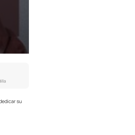
illa
dedicar su