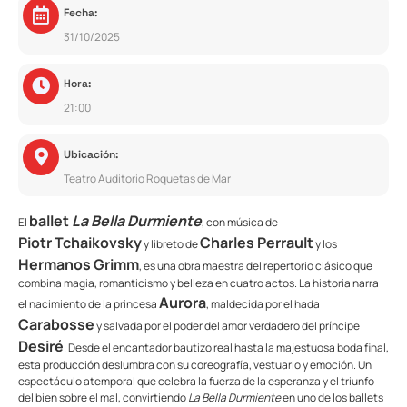
Fecha:
31/10/2025
Hora:
21:00
Ubicación:
Teatro Auditorio Roquetas de Mar
ballet
La Bella Durmiente
El
, con música de
Piotr Tchaikovsky
Charles Perrault
y libreto de
y los
Hermanos Grimm
, es una obra maestra del repertorio clásico que
combina magia, romanticismo y belleza en cuatro actos. La historia narra
Aurora
el nacimiento de la princesa
, maldecida por el hada
Carabosse
y salvada por el poder del amor verdadero del príncipe
Desiré
. Desde el encantador bautizo real hasta la majestuosa boda final,
esta producción deslumbra con su coreografía, vestuario y emoción. Un
espectáculo atemporal que celebra la fuerza de la esperanza y el triunfo
del bien sobre el mal, convirtiendo
La Bella Durmiente
en uno de los ballets