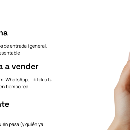
rma
os de entrada (general,
resentable
a a vender
am, WhatsApp, TikTok o tu
 en tiempo real.
nte
uién pasa (y quién ya