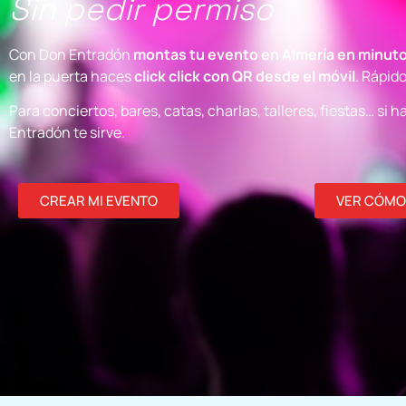
Sin pedir permiso
Con Don Entradón
montas tu evento en Almería en minut
en la puerta haces
click click con QR desde el móvil
. Rápido
Para conciertos, bares, catas, charlas, talleres, fiestas… si
Entradón te sirve.
CREAR MI EVENTO
VER CÓMO