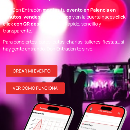
Con Don Entradón
montas tu evento en Palencia en
minutos
,
vendes con tu enlace
y en la puerta haces
click
click con QR desde el móvil
. Rápido, sencillo y
transparente.
Para conciertos, bares, catas, charlas, talleres, fiestas… si
hay gente entrando, Don Entradón te sirve.
CREAR MI EVENTO
VER CÓMO FUNCIONA