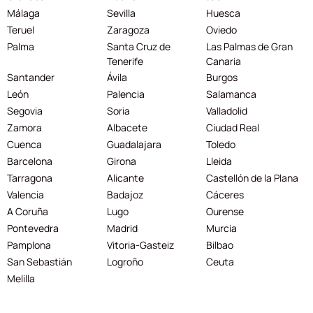
Málaga
Sevilla
Huesca
Teruel
Zaragoza
Oviedo
Palma
Santa Cruz de
Las Palmas de Gran
Tenerife
Canaria
Santander
Ávila
Burgos
León
Palencia
Salamanca
Segovia
Soria
Valladolid
Zamora
Albacete
Ciudad Real
Cuenca
Guadalajara
Toledo
Barcelona
Girona
Lleida
Tarragona
Alicante
Castellón de la Plana
Valencia
Badajoz
Cáceres
A Coruña
Lugo
Ourense
Pontevedra
Madrid
Murcia
Pamplona
Vitoria-Gasteiz
Bilbao
San Sebastián
Logroño
Ceuta
Melilla