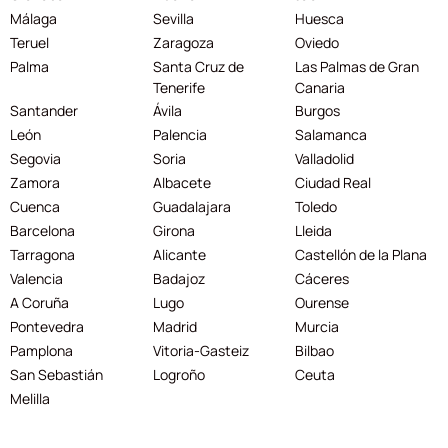
Málaga
Sevilla
Huesca
Teruel
Zaragoza
Oviedo
Palma
Santa Cruz de
Las Palmas de Gran
Tenerife
Canaria
Santander
Ávila
Burgos
León
Palencia
Salamanca
Segovia
Soria
Valladolid
Zamora
Albacete
Ciudad Real
Cuenca
Guadalajara
Toledo
Barcelona
Girona
Lleida
Tarragona
Alicante
Castellón de la Plana
Valencia
Badajoz
Cáceres
A Coruña
Lugo
Ourense
Pontevedra
Madrid
Murcia
Pamplona
Vitoria-Gasteiz
Bilbao
San Sebastián
Logroño
Ceuta
Melilla