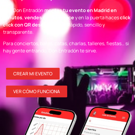
Con Don Entradón
montas tu evento en Madrid en
minutos
,
vendes con tu enlace
y en la puerta haces
click
click con QR desde el móvil
. Rápido, sencillo y
transparente.
Para conciertos, bares, catas, charlas, talleres, fiestas… si
hay gente entrando, Don Entradón te sirve.
CREAR MI EVENTO
VER CÓMO FUNCIONA