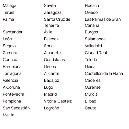
Málaga
Sevilla
Huesca
Teruel
Zaragoza
Oviedo
Palma
Santa Cruz de
Las Palmas de Gran
Tenerife
Canaria
Santander
Ávila
Burgos
León
Palencia
Salamanca
Segovia
Soria
Valladolid
Zamora
Albacete
Ciudad Real
Cuenca
Guadalajara
Toledo
Barcelona
Girona
Lleida
Tarragona
Alicante
Castellón de la Plana
Valencia
Badajoz
Cáceres
A Coruña
Lugo
Ourense
Pontevedra
Madrid
Murcia
Pamplona
Vitoria-Gasteiz
Bilbao
San Sebastián
Logroño
Ceuta
Melilla