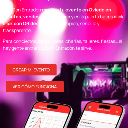
Con Don Entradón
montas tu evento en Oviedo en
minutos
,
vendes con tu enlace
y en la puerta haces
click
click con QR desde el móvil
. Rápido, sencillo y
transparente.
Para conciertos, bares, catas, charlas, talleres, fiestas… si
hay gente entrando, Don Entradón te sirve.
CREAR MI EVENTO
VER CÓMO FUNCIONA