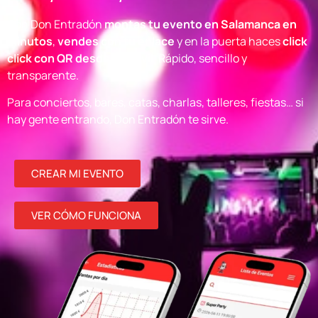
Con Don Entradón
montas tu evento en Salamanca en
minutos
,
vendes con tu enlace
y en la puerta haces
click
click con QR desde el móvil
. Rápido, sencillo y
transparente.
Para conciertos, bares, catas, charlas, talleres, fiestas… si
hay gente entrando, Don Entradón te sirve.
CREAR MI EVENTO
VER CÓMO FUNCIONA