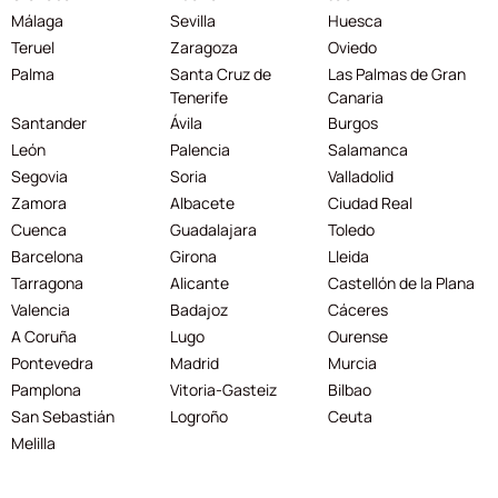
Málaga
Sevilla
Huesca
Teruel
Zaragoza
Oviedo
Palma
Santa Cruz de
Las Palmas de Gran
Tenerife
Canaria
Santander
Ávila
Burgos
León
Palencia
Salamanca
Segovia
Soria
Valladolid
Zamora
Albacete
Ciudad Real
Cuenca
Guadalajara
Toledo
Barcelona
Girona
Lleida
Tarragona
Alicante
Castellón de la Plana
Valencia
Badajoz
Cáceres
A Coruña
Lugo
Ourense
Pontevedra
Madrid
Murcia
Pamplona
Vitoria-Gasteiz
Bilbao
San Sebastián
Logroño
Ceuta
Melilla